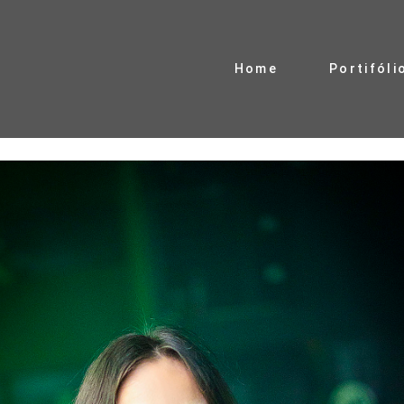
Home
Portifóli