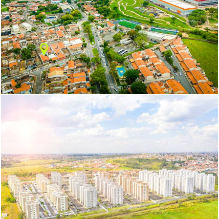
533
0
1433
0