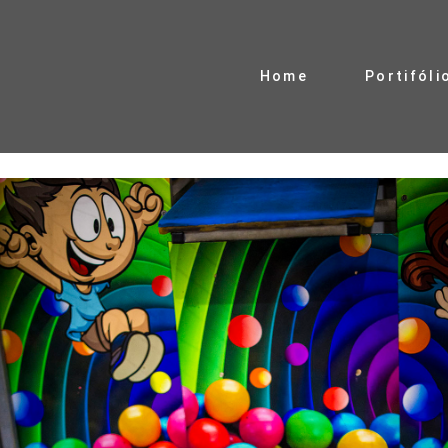
Home
Portifóli