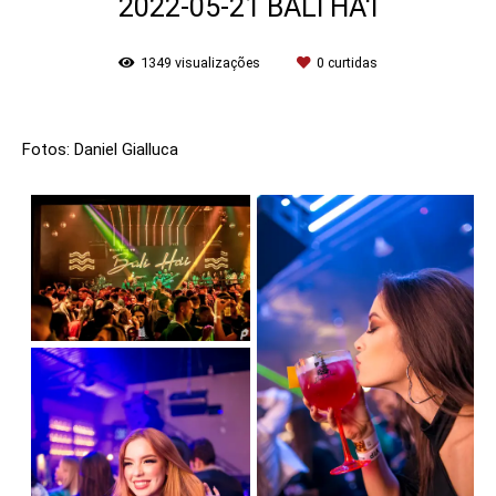
2022-05-21 BALI HA'I
1349
visualizações
0
curtidas
Fotos: Daniel Gialluca