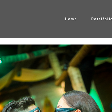
Home
Portifóli