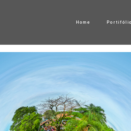
Home
Portifóli