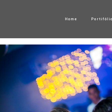
Home
Portifóli