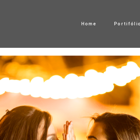
Home
Portifóli