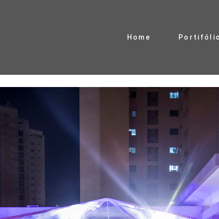
Home
Portifóli