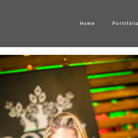
Home
Portifóli