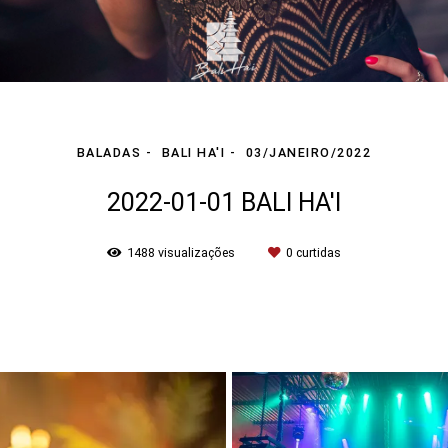
BALADAS
BALI HA'I
03/JANEIRO/2022
2022-01-01 BALI HA'I
1488
visualizações
0
curtidas