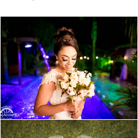
2176
38