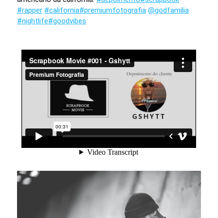
#rapper
#california
#premiumfotografia
@godfamilia
#nightlife
#goodvibes