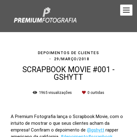
DEPOIMENTOS DE CLIENTES
29/MARÇO/2018
SCRAPBOOK MOVIE #001 -
GSHYTT
1965
visualizações
0
curtidas
A Premium Fotografia lança o Scrapbook Movie, com o
intuito de mostrar o que seus clientes acham da
empresa! Confiram o depoimento de
@gshytt
rapper
americano da california.
#depoimento
#scrapbook