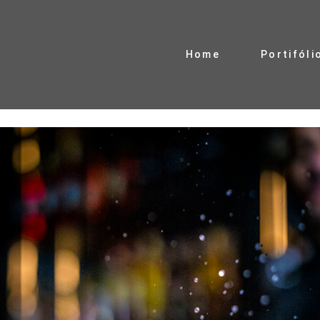
Home
Portifóli