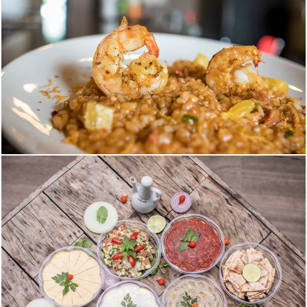
1724
0
1767
47