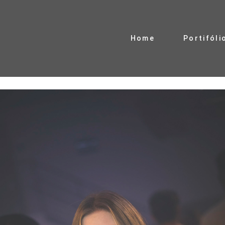
Home
Portifóli