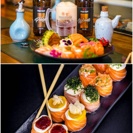
332
0
477
0