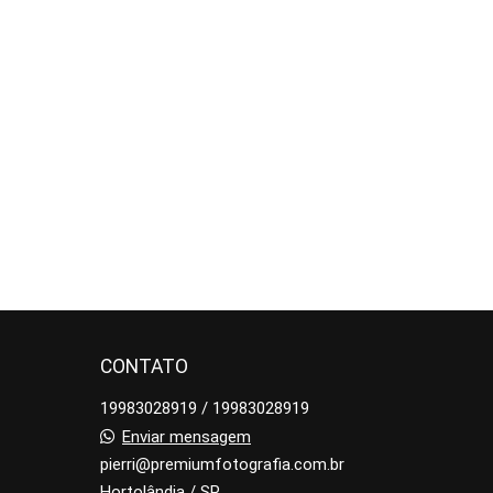
CONTATO
19983028919 / 19983028919
Enviar mensagem
pierri@premiumfotografia.com.br
Hortolândia / SP