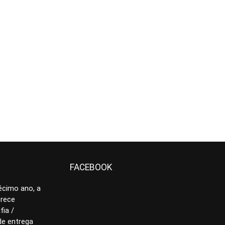
FACEBOOK
écimo ano, a
erece
ia /
de entrega