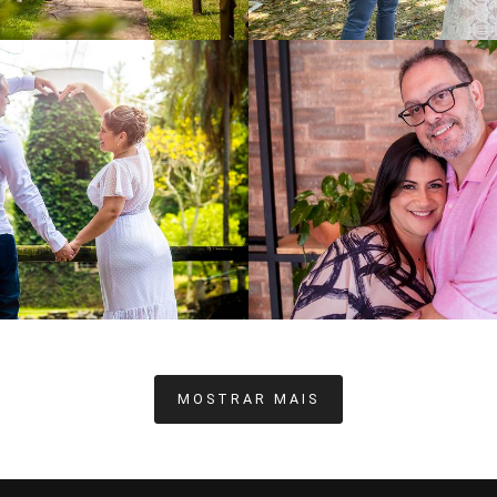
1134
0
1195
MOSTRAR MAIS