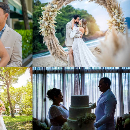
702
0
3
1101
0