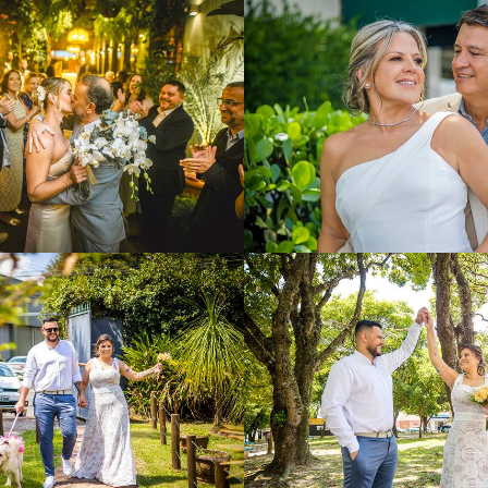
484
0
570
0
1184
66
1277