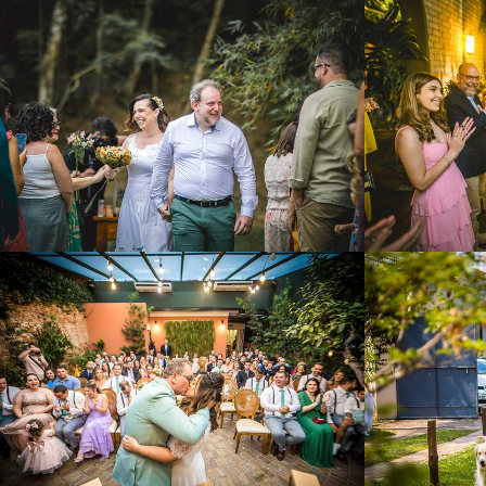
469
3
1187
53